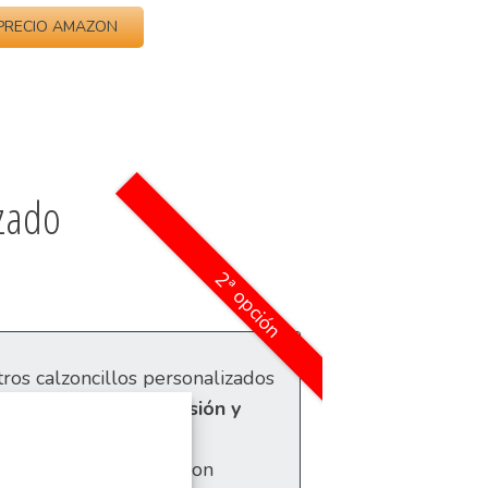
PRECIO AMAZON
zado
2ª opción
os calzoncillos personalizados
den un toque de
diversión y
armario.
 están confeccionados con