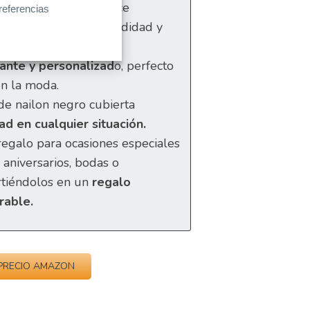
calidad
, lo que los hace
referencias
vianos, ofreciendo comodidad y
ante y personalizad
o, perfecto
n la moda.
 de nailon negro cubierta
 en cualquier situación.
egalo para ocasiones especiales
 aniversarios, bodas o
rtiéndolos en un
regalo
rable.
PRECIO AMAZON