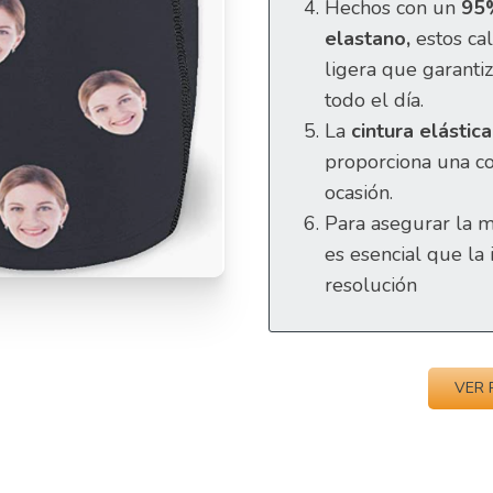
Hechos con un
95%
elastano,
estos cal
ligera que garanti
todo el día.
La
cintura elástic
proporciona una c
ocasión.
Para asegurar la m
es esencial que la
resolución
VER 