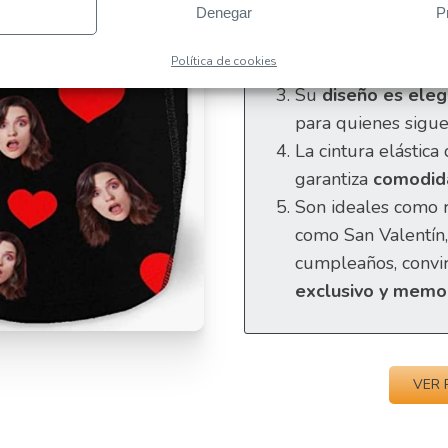
poliéster de alta 
Denegar
P
transpirables y li
Política de cookies
suavidad máximas.
Su
diseño es eleg
para quienes sigue
La cintura elástica
garantiza
comodidad
Son ideales como r
como San Valentín,
cumpleaños, convi
exclusivo y memo
VER 