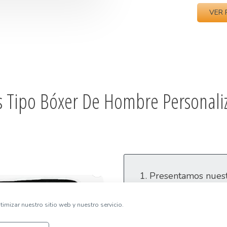
VER 
s Tipo Bóxer De Hombre Personali
Presentamos nuestr
con fotos que aña
originalidad a tu 
imizar nuestro sitio web y nuestro servicio.
Estos calzoncillos