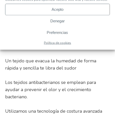
Niksa boxer ajustado (Pack 3)
Acepto
Denegar
Calzoncillos suaves y ligeros para hombres que
Preferencias
ofrecen libertad de movimiento con un tacto
Política de cookies
fresco y suave.
Un tejido que evacua la humedad de forma
rápida y sencilla te libra del sudor
Los tejidos antibacterianos se emplean para
ayudar a prevenir el olor y el crecimiento
bacteriano.
Utilizamos una tecnología de costura avanzada