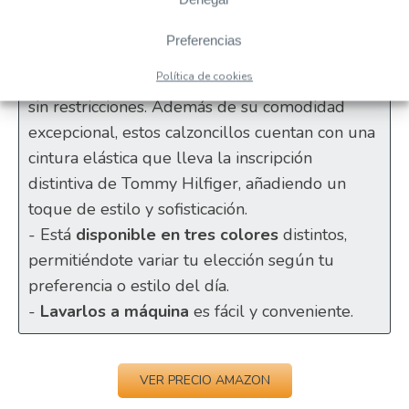
- Están fabricados con un
95% de algodón y
un 5% de elastáno
, lo que proporciona
Preferencias
suavidad y elasticidad para un ajuste óptimo.
Política de cookies
- El
cierre elástico
asegura un ajuste seguro y
sin restricciones. Además de su comodidad
excepcional, estos calzoncillos cuentan con una
cintura elástica que lleva la inscripción
distintiva de Tommy Hilfiger, añadiendo un
toque de estilo y sofisticación.
- Está
disponible en tres colores
distintos,
permitiéndote variar tu elección según tu
preferencia o estilo del día.
-
Lavarlos a máquina
es fácil y conveniente.
VER PRECIO AMAZON